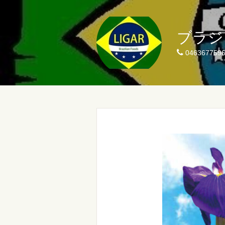
ブラジリ
046367759