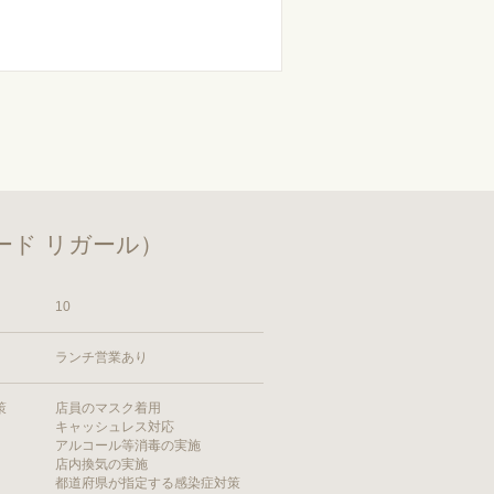
ンフード リガール）
10
ランチ営業あり
策
店員のマスク着用
キャッシュレス対応
アルコール等消毒の実施
店内換気の実施
都道府県が指定する感染症対策