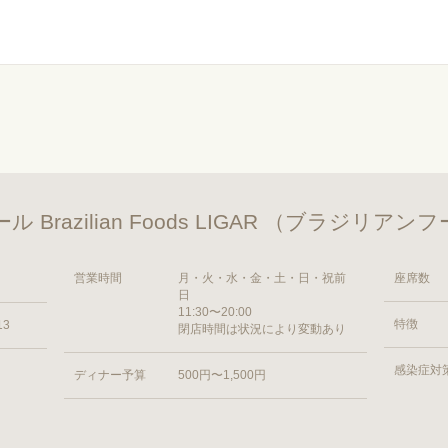
Brazilian Foods LIGAR （ブラジリア
営業時間
月・火・水・金・土・日・祝前
座席数
日
11:30〜20:00
特徴
3
閉店時間は状況により変動あり
感染症対
ディナー予算
500円〜1,500円