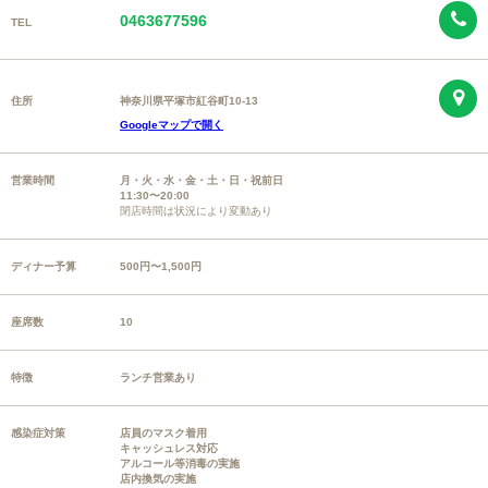
0463677596
TEL
住所
神奈川県平塚市紅谷町10-13
Googleマップで開く
営業時間
月・火・水・金・土・日・祝前日
11:30〜20:00
閉店時間は状況により変動あり
ディナー予算
500円〜1,500円
座席数
10
特徴
ランチ営業あり
感染症対策
店員のマスク着用
キャッシュレス対応
アルコール等消毒の実施
店内換気の実施