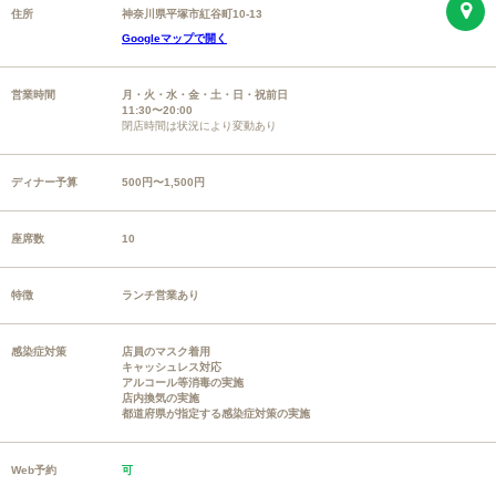
住所
神奈川県平塚市紅谷町10-13
Googleマップで開く
営業時間
月・火・水・金・土・日・祝前日
11:30〜20:00
閉店時間は状況により変動あり
ディナー予算
500円〜1,500円
座席数
10
特徴
ランチ営業あり
感染症対策
店員のマスク着用
キャッシュレス対応
アルコール等消毒の実施
店内換気の実施
都道府県が指定する感染症対策の実施
Web予約
可